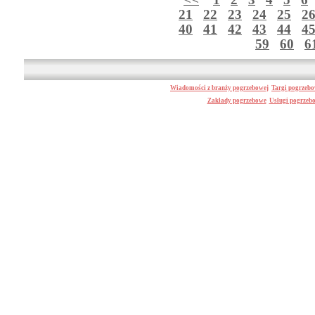
<<
1
2
3
4
5
6
21
22
23
24
25
2
40
41
42
43
44
4
59
60
6
Wiadomości z branży pogrzebowej
Targi pogrzeb
Zakłady pogrzebowe
Usługi pogrzeb