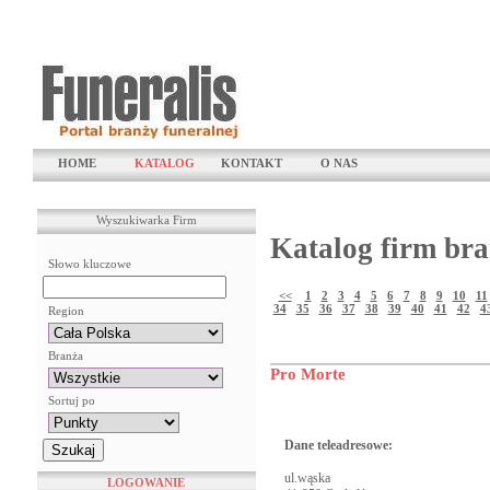
HOME
KATALOG
KONTAKT
O NAS
Wyszukiwarka Firm
Katalog firm bra
Słowo kluczowe
<<
1
2
3
4
5
6
7
8
9
10
11
34
35
36
37
38
39
40
41
42
4
Region
Branża
Pro Morte
Sortuj po
Dane teleadresowe:
ul.wąska
LOGOWANIE