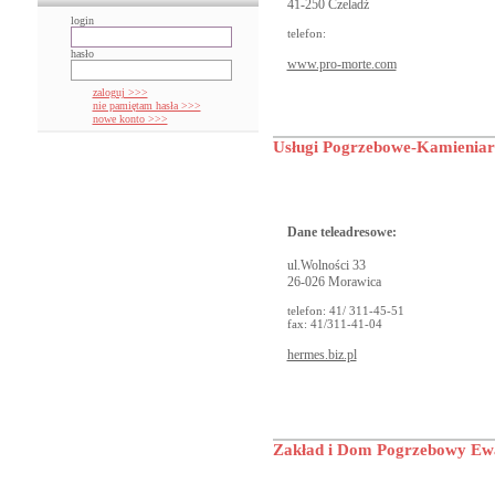
41-250 Czeladź
login
telefon:
hasło
www.pro-morte.com
zaloguj >>>
nie pamiętam hasła >>>
nowe konto >>>
Usługi Pogrzebowe-Kamieniar
Dane teleadresowe:
ul.Wolności 33
26-026 Morawica
telefon: 41/ 311-45-51
fax: 41/311-41-04
hermes.biz.pl
Zakład i Dom Pogrzebowy E