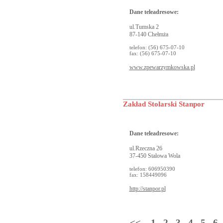
Dane teleadresowe:
ul.Tumska 2
87-140 Chełmża
telefon: (56) 675-07-10
fax: (56) 675-07-10
www.zpewarzymkowska.pl
Zakład Stolarski Stanpor
Dane teleadresowe:
ul.Rzeczna 26
37-450 Stalowa Wola
telefon: 606950390
fax: 158449096
http://stanpor.pl