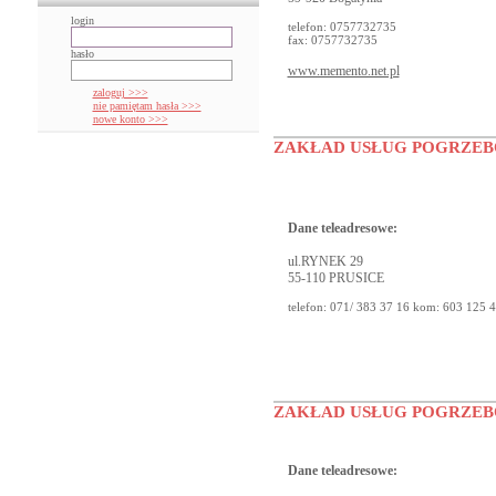
login
telefon: 0757732735
fax: 0757732735
hasło
www.memento.net.pl
zaloguj >>>
nie pamiętam hasła >>>
nowe konto >>>
ZAKŁAD USŁUG POGRZE
Dane teleadresowe:
ul.RYNEK 29
55-110 PRUSICE
telefon: 071/ 383 37 16 kom: 603 125 
ZAKŁAD USŁUG POGRZE
Dane teleadresowe: