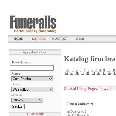
HOME
KATALOG
KONTAKT
O NAS
Wyszukiwarka Firm
Katalog firm bra
Słowo kluczowe
<<
1
2
3
4
5
6
7
8
9
10
11
34
35
36
37
38
39
40
41
42
4
Region
Branża
Zakład Usług Pogrzebowych "
Sortuj po
Dane teleadresowe:
ul.Dworcowa 1
LOGOWANIE
59-920 Bogatynia