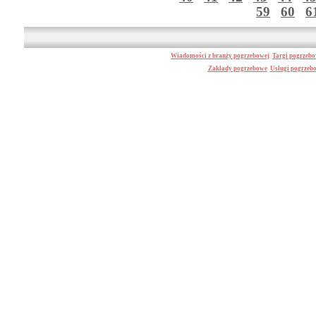
59
60
6
Wiadomości z branży pogrzebowej
Targi pogrzeb
Zakłady pogrzebowe
Usługi pogrzeb