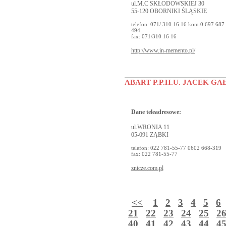
ul.M.C SKŁODOWSKIEJ 30
55-120 OBORNIKI ŚLĄSKIE
telefon: 071/ 310 16 16 kom.0 697 687
494
fax: 071/310 16 16
http://www.in-memento.pl/
ABART P.P.H.U. JACEK GA
Dane teleadresowe:
ul.WRONIA 11
05-091 ZĄBKI
telefon: 022 781-55-77 0602 668-319
fax: 022 781-55-77
znicze.com.pl
<<
1
2
3
4
5
6
21
22
23
24
25
2
40
41
42
43
44
4