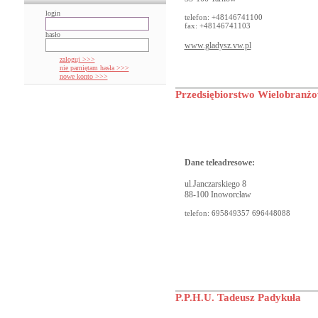
login
telefon: +48146741100
fax: +48146741103
hasło
www.gladysz.vw.pl
zaloguj >>>
nie pamiętam hasła >>>
nowe konto >>>
Przedsiębiorstwo Wielobranżo
Dane teleadresowe:
ul.Janczarskiego 8
88-100 Inoworcław
telefon: 695849357 696448088
P.P.H.U. Tadeusz Padykuła