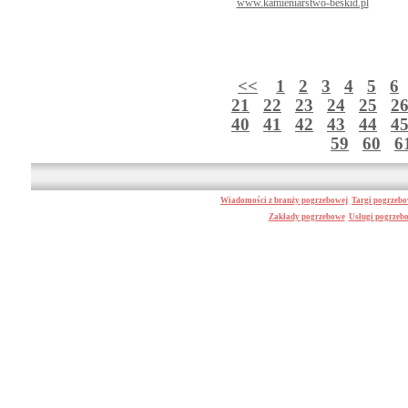
www.kamieniarstwo-beskid.pl
<<
1
2
3
4
5
6
21
22
23
24
25
2
40
41
42
43
44
4
59
60
6
Wiadomości z branży pogrzebowej
Targi pogrzeb
Zakłady pogrzebowe
Usługi pogrzeb