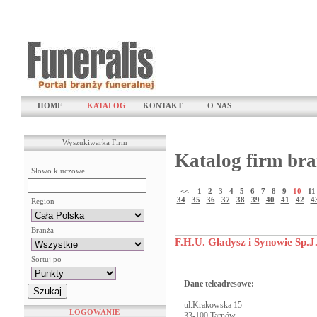
HOME
KATALOG
KONTAKT
O NAS
Wyszukiwarka Firm
Katalog firm bra
Słowo kluczowe
<<
1
2
3
4
5
6
7
8
9
10
11
34
35
36
37
38
39
40
41
42
4
Region
Branża
F.H.U. Gładysz i Synowie Sp.J
Sortuj po
Dane teleadresowe:
ul.Krakowska 15
LOGOWANIE
33-100 Tarnów