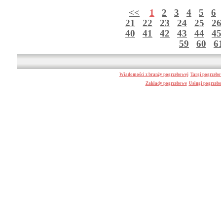
<<
1
2
3
4
5
6
21
22
23
24
25
2
40
41
42
43
44
4
59
60
6
Wiadomości z branży pogrzebowej
Targi pogrzeb
Zakłady pogrzebowe
Usługi pogrzeb