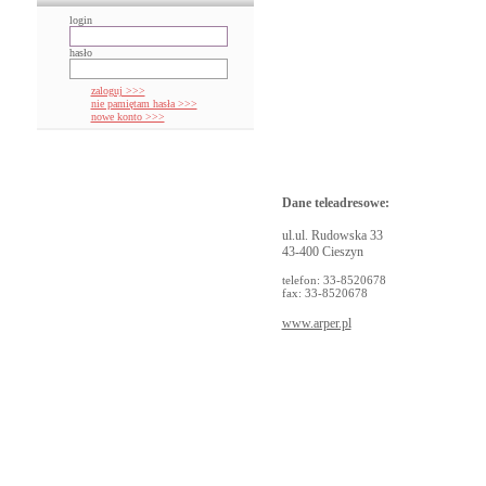
login
hasło
zaloguj >>>
nie pamiętam hasła >>>
nowe konto >>>
Dane teleadresowe:
ul.ul. Rudowska 33
43-400 Cieszyn
telefon: 33-8520678
fax: 33-8520678
www.arper.pl