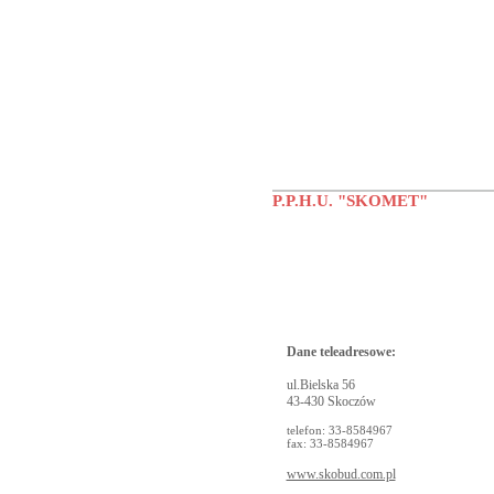
P.P.H.U. "SKOMET"
Dane teleadresowe:
ul.Bielska 56
43-430 Skoczów
telefon: 33-8584967
fax: 33-8584967
www.skobud.com.pl