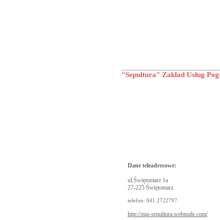
"Sepultura" Zakład Usług Po
Dane teleadresowe:
ul.Świętomarz 1a
27-225 Świętomarz
telefon: 041 2722797
http://zup-sepultura.webnode.com/