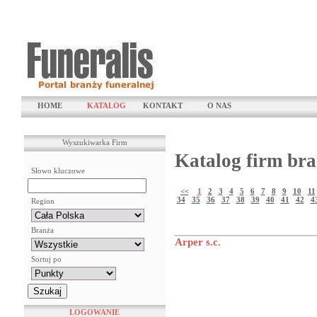
HOME
KATALOG
KONTAKT
O NAS
Wyszukiwarka Firm
Katalog firm bra
Słowo kluczowe
<<
1
2
3
4
5
6
7
8
9
10
11
34
35
36
37
38
39
40
41
42
4
Region
Branża
Arper s.c.
Sortuj po
LOGOWANIE