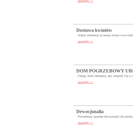
szczegóły >>
Dostawa kwiatów
Więcej informacji na naszej stronie www.credo
szczegóły >>
DOM POGRZEBOWY UBI
Usługi, które oferujemy, aby wesprzeć Cię w c
szczegóły >>
Dewocjonalia
Prowadzimy sprzedaż dewocjonalii dla zmarłyc
szczegóły >>