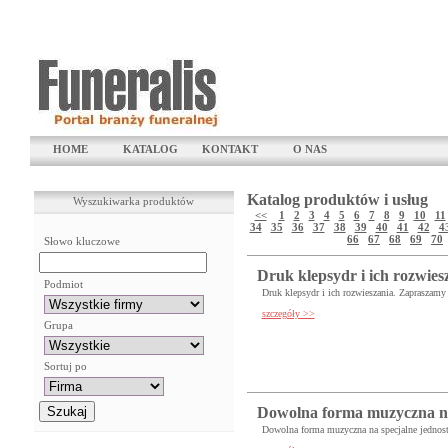
HOME
KATALOG
KONTAKT
O NAS
Katalog produktów i usług
Wyszukiwarka produktów
<<
1
2
3
4
5
6
7
8
9
10
11
34
35
36
37
38
39
40
41
42
4
66
67
68
69
70
Słowo kluczowe
Druk klepsydr i ich rozwies
Podmiot
Druk klepsydr i ich rozwieszania. Zaprasza
szczegóły >>
Grupa
Sortuj po
Dowolna forma muzyczna na
Dowolna forma muzyczna na specjalne jednost