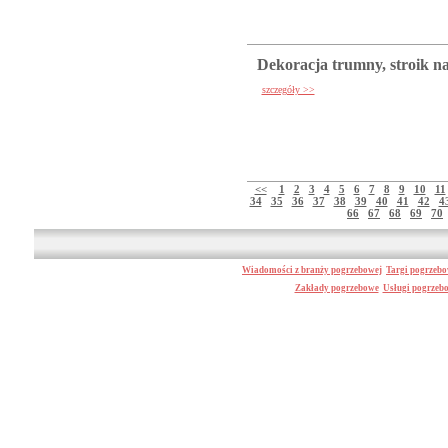
Dekoracja trumny, stroik n
szczegóły >>
<<
1
2
3
4
5
6
7
8
9
10
11
34
35
36
37
38
39
40
41
42
4
66
67
68
69
70
Wiadomości z branży pogrzebowej
Targi pogrzeb
Zakłady pogrzebowe
Usługi pogrzeb