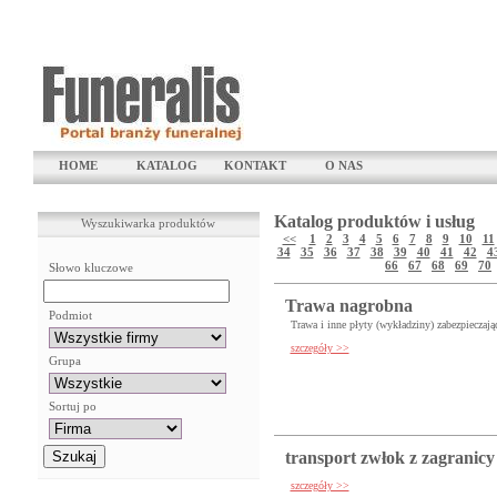
HOME
KATALOG
KONTAKT
O NAS
Katalog produktów i usług
Wyszukiwarka produktów
<<
1
2
3
4
5
6
7
8
9
10
11
34
35
36
37
38
39
40
41
42
4
66
67
68
69
70
Słowo kluczowe
Trawa nagrobna
Podmiot
Trawa i inne płyty (wykładziny) zabezpieczając
szczegóły >>
Grupa
Sortuj po
transport zwłok z zagranicy
szczegóły >>