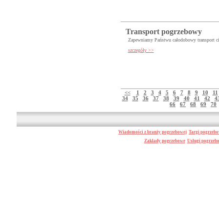
Transport pogrzebowy
Zapewniamy Państwu całodobowy transport ciał
szczegóły >>
<<
1
2
3
4
5
6
7
8
9
10
11
34
35
36
37
38
39
40
41
42
4
66
67
68
69
70
Wiadomości z branży pogrzebowej
Targi pogrzeb
Zakłady pogrzebowe
Usługi pogrzeb