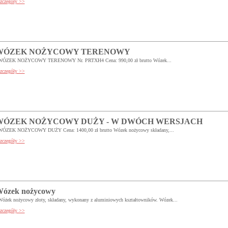
zczegóły >>
WÓZEK NOŻYCOWY TERENOWY
WÓZEK NOŻYCOWY TERENOWY Nr. PRTXH4 Cena: 990,00 zł brutto Wózek...
zczegóły >>
WÓZEK NOŻYCOWY DUŻY - W DWÓCH WERSJACH
WÓZEK NOŻYCOWY DUŻY Cena: 1400,00 zł brutto Wózek nożycowy składany,...
zczegóły >>
ózek nożycowy
óżek nożycowy złoty, składany, wykonany z aluminiowych kształtowników. Wózek...
zczegóły >>