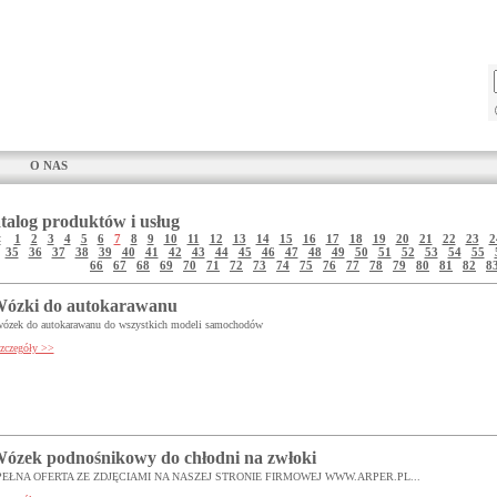
O NAS
talog produktów i usług
<
1
2
3
4
5
6
7
8
9
10
11
12
13
14
15
16
17
18
19
20
21
22
23
2
35
36
37
38
39
40
41
42
43
44
45
46
47
48
49
50
51
52
53
54
55
66
67
68
69
70
71
72
73
74
75
76
77
78
79
80
81
82
8
ózki do autokarawanu
wózek do autokarawanu do wszystkich modeli samochodów
zczegóły >>
ózek podnośnikowy do chłodni na zwłoki
PEŁNA OFERTA ZE ZDJĘCIAMI NA NASZEJ STRONIE FIRMOWEJ WWW.ARPER.PL...