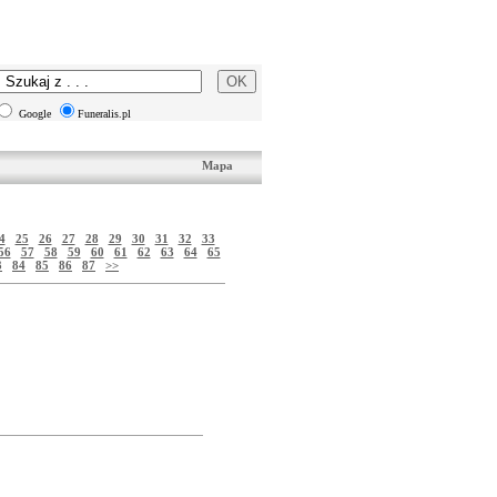
Google
Funeralis.pl
Mapa
4
25
26
27
28
29
30
31
32
33
56
57
58
59
60
61
62
63
64
65
3
84
85
86
87
>>