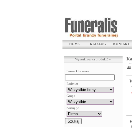
HOME
KATALOG
KONTAKT
Ka
Wyszukiwarka produktów
<
34
Słowo kluczowe
W
Podmiot
s
Grupa
Sortuj po
W