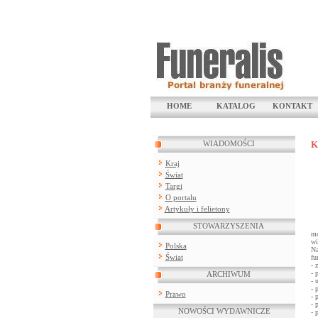
HOME
KATALOG
KONTAKT
WIADOMOŚCI
K
Kraj
Świat
Targi
O portalu
Artykuły i felietony
STOWARZYSZENIA
mo
wi
Polska
Na
Świat
fu
- 
- 
ARCHIWUM
- 
- 
Prawo
- 
- 
NOWOŚCI WYDAWNICZE
- 