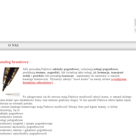
O NAS
atalog branżowy
Jeśli prowadzą Państwo
zakłady pogrzebowe
, wykonują
usługi pogrzebowe
,
produkują
trumny
,
nagrobki
, lub świadczą takie usługi jak
kremacja
,
transport
zwłok
i
prochów
lub posiadają
karawan
- zapraszamy do rejesrtacji w naszym
katalogu branżowym. Wystarczy założyć "nowe konto" na naszej stronie
wypełniając
formularz zgłoszeniowy
...
Po zalogowaniu się do serwisu mają Państwo możliwość edycji konta, w ramach którego
żna dodać opis działalności firmy oraz element graficzny (logo). W ten sposób Państwa oferta będzie lepiej
doczna na stronach portalu.
 stronie katalogu branżowego mają Państwo możliwość filtracji firm pod kątem branży, w której
nkcjonują. Są to:
zakłady pogrzebowe
producenci trumien
usługi poligraficzne
producenci urządzeń i sprzętu pogrzebowego
procucenci akcesoriów pogrzebowych
producenci odzieży i galanterii pogrzebowej
producenci samochodów pogrzebowych