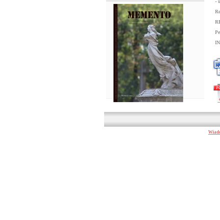
- 
Re
RE
P
IN
Wiado