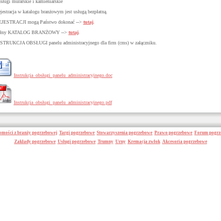
usługi murarskie i kamieniarskie
jestracja w katalogu branżowym jest usługą bezpłatną.
JESTRACJI mogą Państwo dokonać -->
tutaj
.
ełny KATALOG BRANŻOWY -->
tutaj
.
STRUKCJA OBSŁUGI panelu administracyjnego dla firm (cms) w załączniku.
Instrukcja_obsługi_panelu_administracyjnego.doc
Instrukcja_obsługi_panelu_administracyjnego.pdf
mości z branży pogrzebowej
Targi pogrzebowe
Stowarzyszenia pogrzebowe
Prawo pogrzebowe
Forum pogrz
Zakłady pogrzebowe
Usługi pogrzebowe
Trumny
Urny
Kremacja zwłok
Akcesoria pogrzebowe