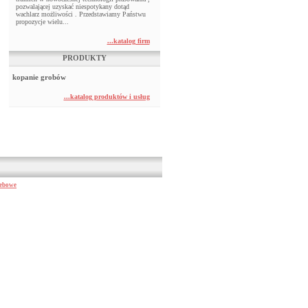
pozwalającej uzyskać niespotykany dotąd
wachlarz możliwości . Przedstawiamy Państwu
propozycje wielu...
...katalog firm
PRODUKTY
kopanie grobów
...katalog produktów i usług
ebowe