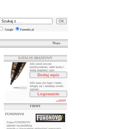
Google
Funeralis.pl
Mapa
KATALOG BRANŻOWY
Jeśli jesteś nowym
użytkownikiem, załóż konto i
dodaj bezpłatny wpis:
Jeśli masz już login i hasło,
zaloguj się i zarzadzaj swoim
wpisem:
...więcej
FIRMY
FUNONOVO
Firma FUNONOVO
zajmuje się produkcją
trumien w nowoczesnej technologii prasowania ,