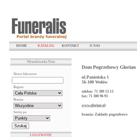
HOME
KATALOG
KONTAKT
O NAS
Wyszukiwarka Firm
Dom Pogrzebowy Glorian
Słowo kluczowe
ul.Panieńska 1
56-100 Wołów
Region
telefon: 71 389 13 13
fax: 71 380 96 91
Branża
www.glorian.pl
Sortuj po
branża: Zakłady pogrzebowe
LOGOWANIE