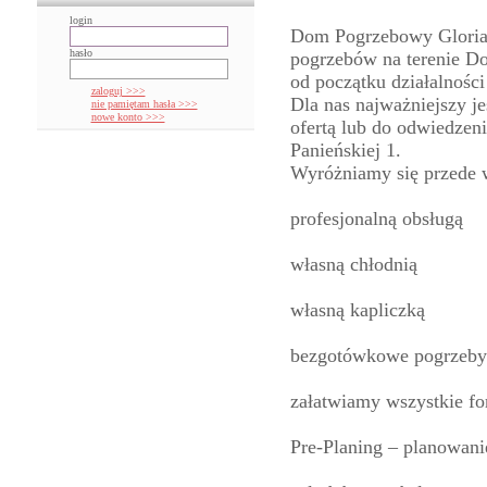
login
Dom Pogrzebowy Glorian
hasło
pogrzebów na terenie Do
od początku działalności
zaloguj >>>
Dla nas najważniejszy je
nie pamiętam hasła >>>
nowe konto >>>
ofertą lub do odwiedze
Panieńskiej 1.
Wyróżniamy się przede 
profesjonalną obsługą
własną chłodnią
własną kapliczką
bezgotówkowe pogrzeby
załatwiamy wszystkie fo
Pre-Planing – planowan