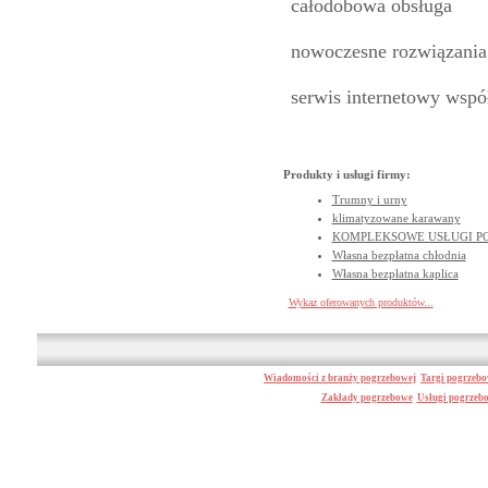
całodobowa obsługa
nowoczesne rozwiązania
serwis internetowy wspó
Produkty i usługi firmy:
Trumny i urny
klimatyzowane karawany
KOMPLEKSOWE USŁUGI P
Własna bezpłatna chłodnia
Własna bezpłatna kaplica
Wykaz oferowanych produktów...
Wiadomości z branży pogrzebowej
Targi pogrzeb
Zakłady pogrzebowe
Usługi pogrzeb